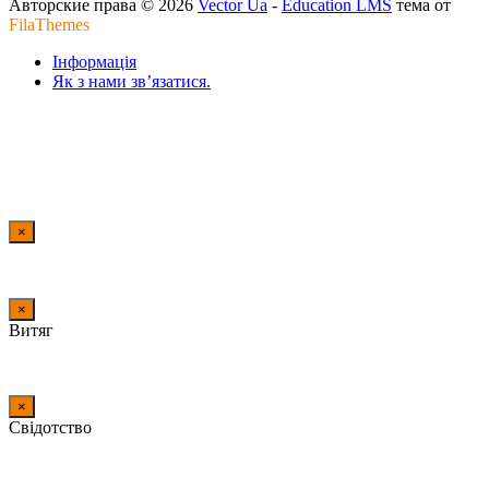
Авторские права © 2026
Vector Ua
-
Education LMS
тема от
FilaThemes
Інформація
Як з нами зв’язатися.
×
×
Витяг
×
Свідотство