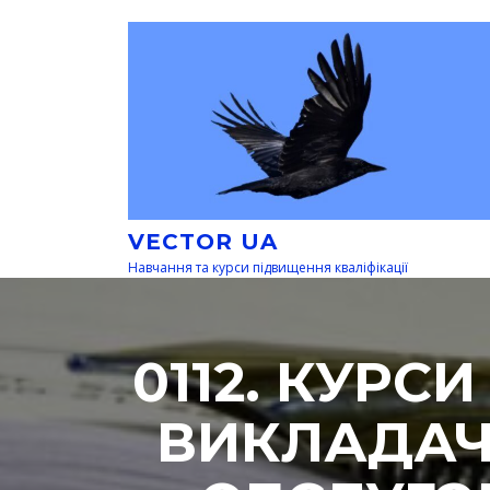
Перейти
к
содержимому
VECTOR UA
Навчання та курси підвищення кваліфікації
0112. КУРС
ВИКЛАДАЧ