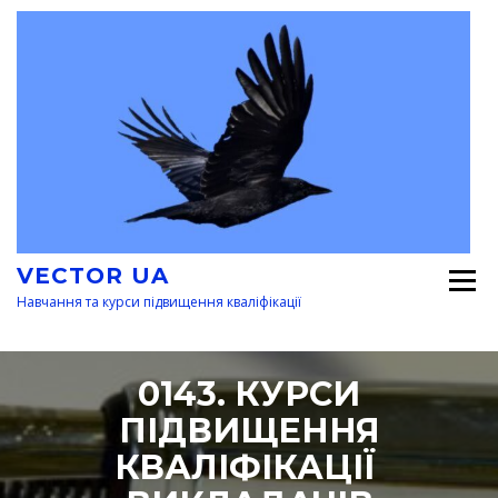
Перейти
к
содержимому
VECTOR UA
Навчання та курси підвищення кваліфікації
0143. КУРСИ
ПІДВИЩЕННЯ
КВАЛІФІКАЦІЇ