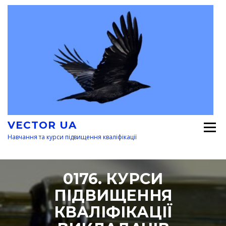
Перейти
к
содержимому
VECTOR UA
Навчання та курси підвищення кваліфікації
0176. КУРСИ
ПІДВИЩЕННЯ
КВАЛІФІКАЦІЇ