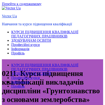
Перейти к содержимому
Vector Ua
Навчання та курси підвищення кваліфікації
КУРСИ ПІДВИЩЕННЯ КВАЛІФІКАЦІЇ
ПЕДАГОГІЧНИХ ПРАЦІВНИКІВ
ЗДОБУВАЧАМ ОСВІТИ
Професійні курси
Інформація
Профіль
КУРСИ ПІДВИЩЕННЯ КВАЛІФІКАЦІЇ
ПЕДАГОГІЧНИХ ПРАЦІВНИКІВ
0211. Курси підвищення
ЗДОБУВАЧАМ ОСВІТИ
Професійні курси
кваліфікації викладачів
Інформація
Профіль
дисципліни «Грунтознавство
з основами землеробства»