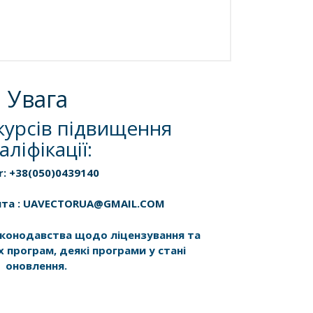
Увага
курсів підвищення
аліфікації:
r: +38(050)0439140
шта : UAVECTORUA@GMAIL.COM
законодавства щодо ліцензування та
х програм, деякі програми у стані
оновлення.