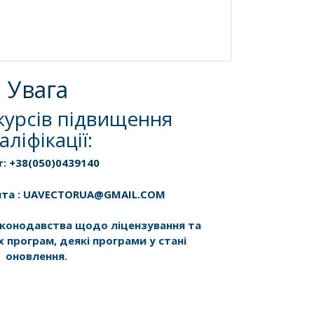
Увага
курсів підвищення
аліфікації:
r: +38(050)0439140
шта : UAVECTORUA@GMAIL.COM
законодавства щодо ліцензування та
х програм, деякі програми у стані
оновлення.