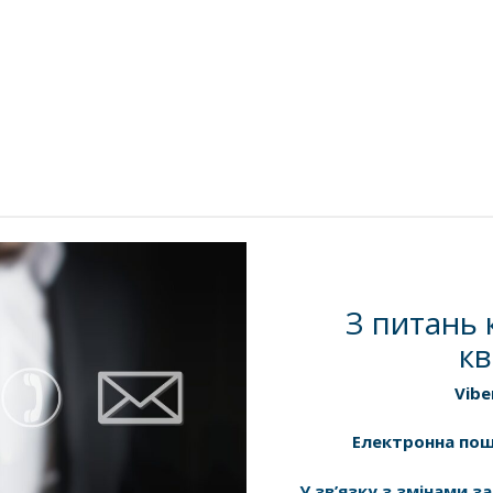
З питань 
кв
Vibe
Електронна по
У зв’язку з змінами 