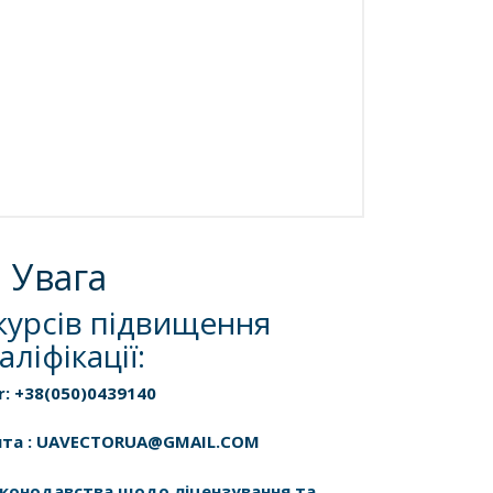
Увага
курсів підвищення
аліфікації:
r: +38(050)0439140
шта : UAVECTORUA@GMAIL.COM
законодавства щодо ліцензування та