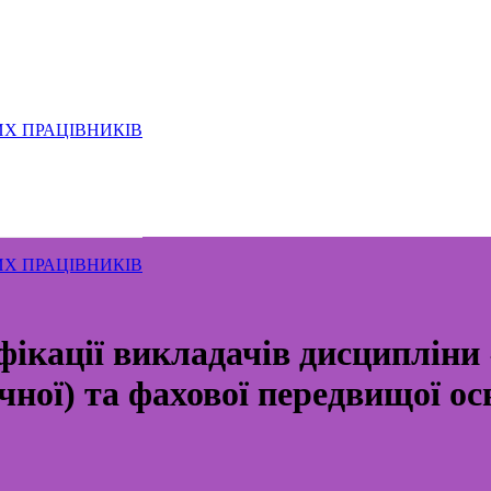
ИХ ПРАЦІВНИКІВ
ИХ ПРАЦІВНИКІВ
фікації викладачів дисципліни 
чної) та фахової передвищої ос