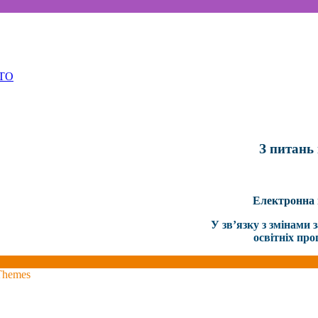
ПТО
З питань 
Електронн
У зв’язку з змінами
освітніх про
Themes