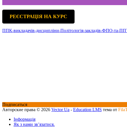
РЕЄСТРАЦІЯ НА КУРС
ППК-викладачів-дисципліни-Політологія-закладів-ФПО-та-П
Подписаться
Авторские права © 2026
Vector Ua
-
Education LMS
тема от
Fila
Інформація
Як з нами зв’язатися.