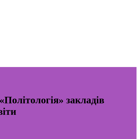
«Політологія» закладів
віти