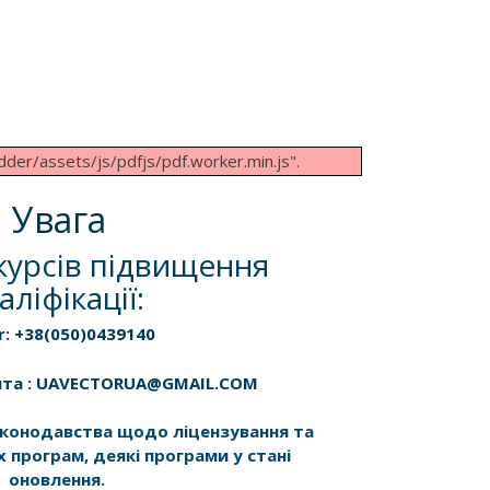
dder/assets/js/pdfjs/pdf.worker.min.js".
Увага
курсів підвищення
аліфікації:
r: +38(050)0439140
шта : UAVECTORUA@GMAIL.COM
законодавства щодо ліцензування та
х програм, деякі програми у стані
оновлення.