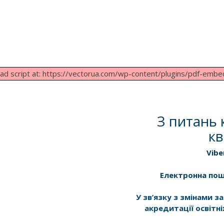
load script at: https://vectorua.com/wp-content/plugins/pdf-embe
З питань 
кв
Vibe
Електронна по
У зв’язку з змінами 
акредитації освітні