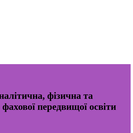
налітична, фізична та
а фахової передвищої освіти