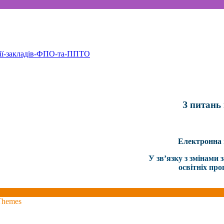
мії-закладів-ФПО-та-ППТО
З питань 
Електронн
У зв’язку з змінами
освітніх про
Themes