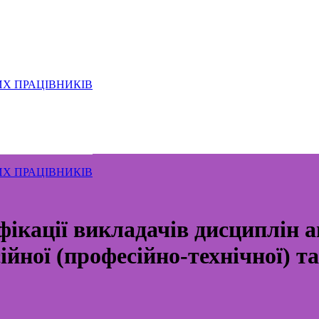
ИХ ПРАЦІВНИКІВ
ИХ ПРАЦІВНИКІВ
фікації викладачів дисциплін а
сійної (професійно-технічної) т