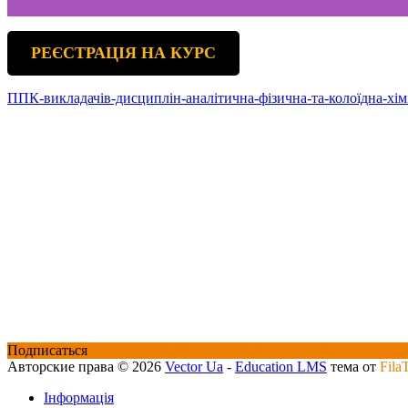
РЕЄСТРАЦІЯ НА КУРС
ППК-викладачів-дисциплін-аналітична-фізична-та-колоїдна-хі
Подписаться
Авторские права © 2026
Vector Ua
-
Education LMS
тема от
Fila
Інформація