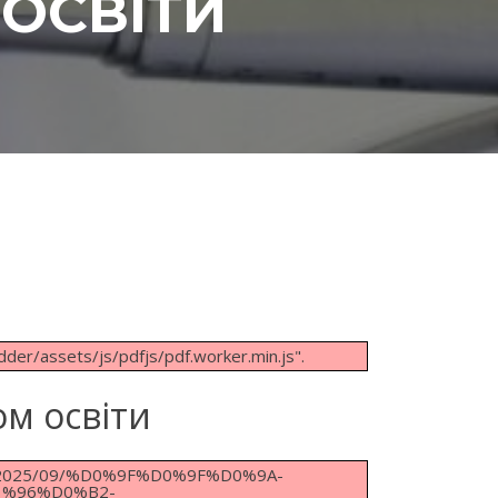
 ОСВІТИ
dder/assets/js/pdfjs/pdf.worker.min.js".
ом освіти
loads/2025/09/%D0%9F%D0%9F%D0%9A-
%96%D0%B2-