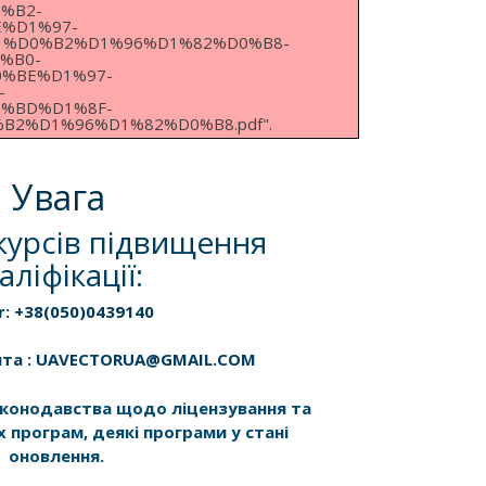
%B2-
%D1%97-
1%D0%B2%D1%96%D1%82%D0%B8-
%B0-
%BE%D1%97-
-
%BD%D1%8F-
2%D1%96%D1%82%D0%B8.pdf".
Увага
курсів підвищення
аліфікації:
r: +38(050)0439140
шта : UAVECTORUA@GMAIL.COM
законодавства щодо ліцензування та
х програм, деякі програми у стані
оновлення.