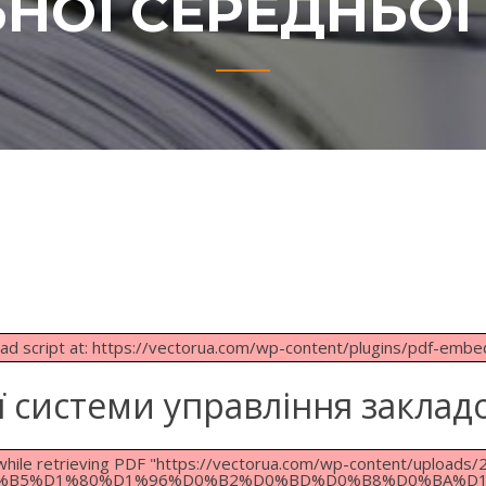
НОЇ СЕРЕДНЬОЇ
load script at: https://vectorua.com/wp-content/plugins/pdf-embe
 системи управління заклад
 while retrieving PDF "https://vectorua.com/wp-content/up
%B5%D1%80%D1%96%D0%B2%D0%BD%D0%B8%D0%BA%D1