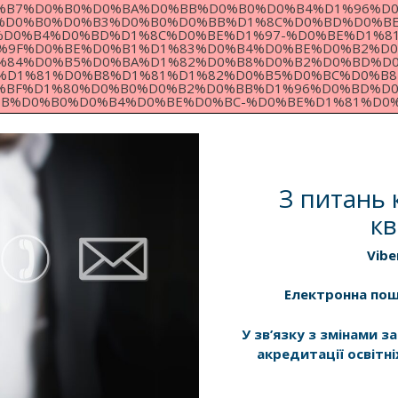
%B7%D0%B0%D0%BA%D0%BB%D0%B0%D0%B4%D1%96%D0
%D0%B0%D0%B3%D0%B0%D0%BB%D1%8C%D0%BD%D0%BE
D0%B4%D0%BD%D1%8C%D0%BE%D1%97-%D0%BE%D1%8
%9F%D0%BE%D0%B1%D1%83%D0%B4%D0%BE%D0%B2%D0
%84%D0%B5%D0%BA%D1%82%D0%B8%D0%B2%D0%BD%D0
%D1%81%D0%B8%D1%81%D1%82%D0%B5%D0%BC%D0%B8
%BF%D1%80%D0%B0%D0%B2%D0%BB%D1%96%D0%BD%D0
%D0%B0%D0%B4%D0%BE%D0%BC-%D0%BE%D1%81%D0%B
З питань 
кв
Vibe
Електронна по
У зв’язку з змінами 
акредитації освітні