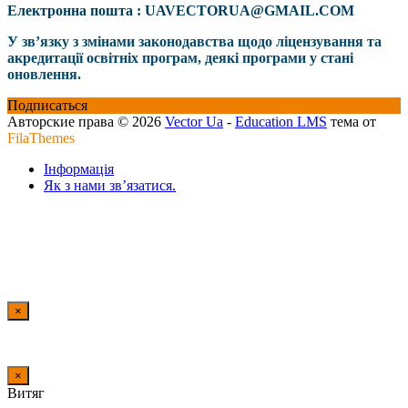
Електронна пошта : UAVECTORUA@GMAIL.COM
У зв’язку з змінами законодавства щодо ліцензування та
акредитації освітніх програм, деякі програми у стані
оновлення.
Подписаться
Авторские права © 2026
Vector Ua
-
Education LMS
тема от
FilaThemes
Інформація
Як з нами зв’язатися.
×
×
Витяг