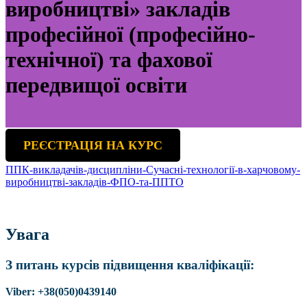
виробництві» закладів
професійної (професійно-
технічної) та фахової
передвищої освіти
РЕЄСТРАЦІЯ НА КУРС
ППК-викладачів-дисципліни-Сучасні-технології-в-харчовому-
виробництві-закладів-ФПО-та-ППТО
Увага
З питань курсів підвищення кваліфікації:
Viber: +38(050)0439140