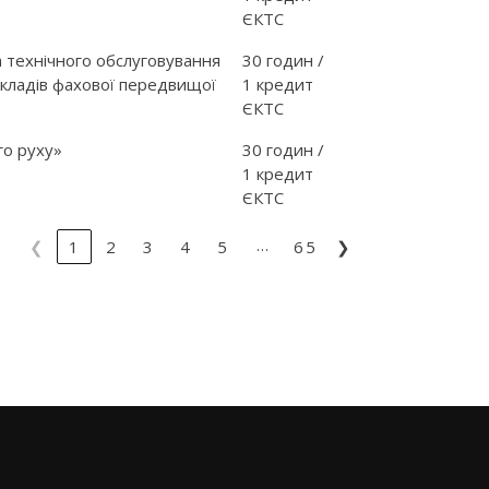
ЄКТС
 технічного обслуговування
30 годин /
закладів фахової передвищої
1 кредит
ЄКТС
го руху»
30 годин /
1 кредит
ЄКТС
…
❮
1
2
3
4
5
65
❯