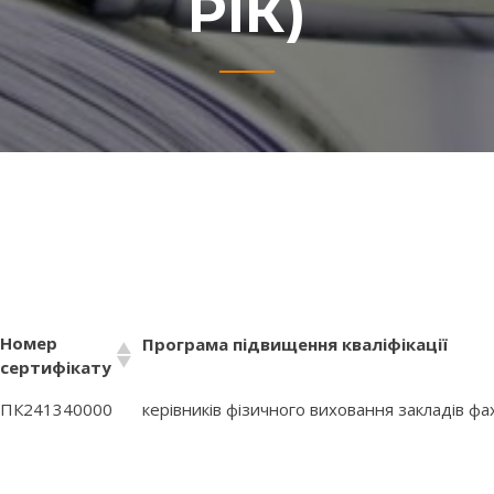
РІК)
Номер
Програма підвищення кваліфікації
сертифікату
Номер
Програма підвищення кваліфікації
ПК241340000
керівників фізичного виховання закладів ф
сертифікату