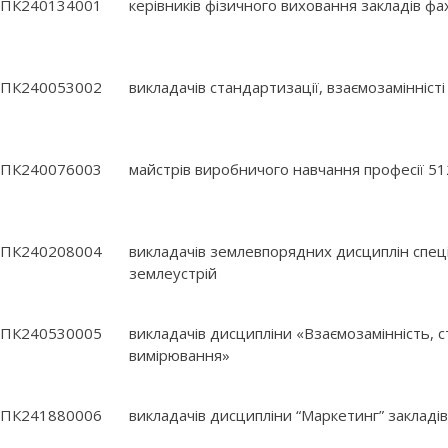
ПК240134001
керівників фізичного виховання закладів ф
ПК240053002
викладачів стандартизації, взаємозамінніст
ПК240076003
майстрів виробничого навчання професії 51
ПК240208004
викладачів землевпорядних дисциплін спеці
землеустрій
ПК240530005
викладачів дисципліни «Взаємозамінність, с
вимірювання»
ПК241880006
викладачів дисципліни “Маркетинг” закладі