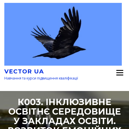
Перейти
к
содержимому
VECTOR UA
Навчання та курси підвищення кваліфікації
К003. ІНКЛЮЗИВНЕ
ОСВІТНЄ СЕРЕДОВИЩЕ
У ЗАКЛАДАХ ОСВІТИ.