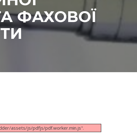
ТА ФАХОВОЇ
ІТИ
dder/assets/js/pdfjs/pdf.worker.min.js".