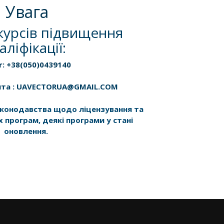
Увага
курсів підвищення
аліфікації:
r: +38(050)0439140
шта : UAVECTORUA@GMAIL.COM
законодавства щодо ліцензування та
х програм, деякі програми у стані
оновлення.