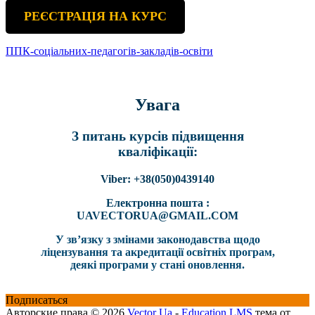
РЕЄСТРАЦІЯ НА КУРС
ППК-соціальних-педагогів-закладів-освіти
Увага
З питань курсів підвищення
кваліфікації:
Viber: +38(050)0439140
Електронна пошта :
UAVECTORUA@GMAIL.COM
У зв’язку з змінами законодавства щодо
ліцензування та акредитації освітніх програм,
деякі програми у стані оновлення.
Подписаться
Авторские права © 2026
Vector Ua
-
Education LMS
тема от