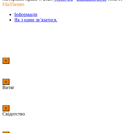
FilaThemes
Інформація
Як з нами зв’язатися.
×
×
Витяг
×
Свідотство